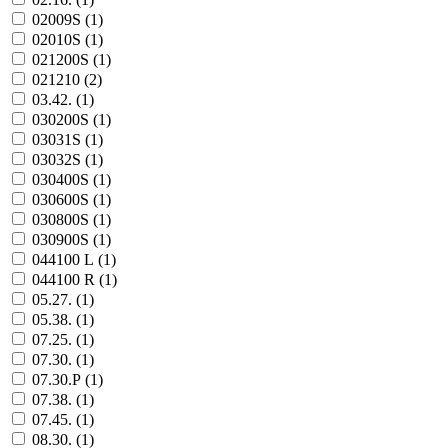
02009S (
1
)
02010S (
1
)
021200S (
1
)
021210 (
2
)
03.42. (
1
)
030200S (
1
)
03031S (
1
)
03032S (
1
)
030400S (
1
)
030600S (
1
)
030800S (
1
)
030900S (
1
)
044100 L (
1
)
044100 R (
1
)
05.27. (
1
)
05.38. (
1
)
07.25. (
1
)
07.30. (
1
)
07.30.Р (
1
)
07.38. (
1
)
07.45. (
1
)
08.30. (
1
)