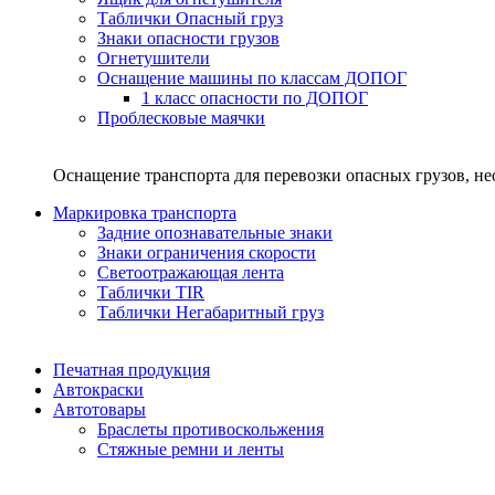
Таблички Опасный груз
Знаки опасности грузов
Огнетушители
Оснащение машины по классам ДОПОГ
1 класс опасности по ДОПОГ
Проблесковые маячки
Оснащение транспорта для перевозки опасных грузов, н
Маркировка транспорта
Задние опознавательные знаки
Знаки ограничения скорости
Светоотражающая лента
Таблички TIR
Таблички Негабаритный груз
Печатная продукция
Автокраски
Автотовары
Браслеты противоскольжения
Стяжныe ремни и ленты