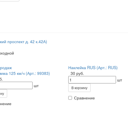
кий проспект д. 42 к.42А)
выходной
продаж
Наклейка RUS (Арт.: RUS)
мма 125 км/ч (Арт.: 99383)
30 руб.
б.
шт
шт
В корзину
ину
Сравнение
нение