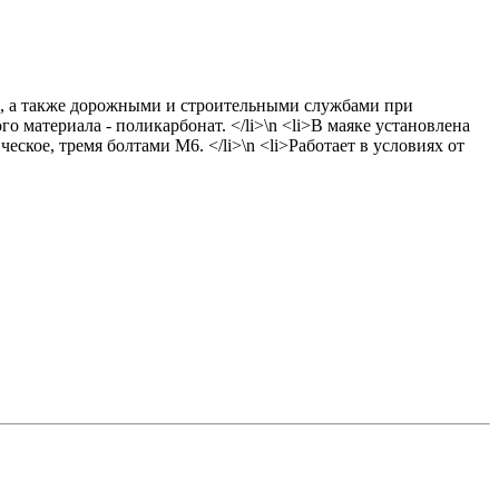
е, а также дорожными и строительными службами при
о материала - поликарбонат. </li>\n <li>В маяке установлена
еское, тремя болтами М6. </li>\n <li>Работает в условиях от