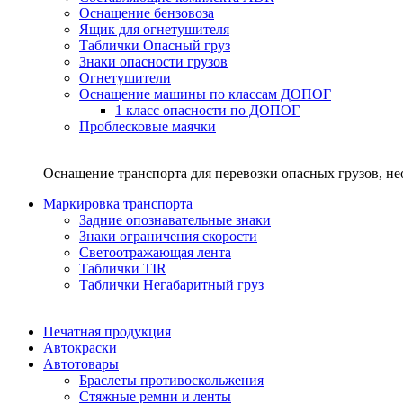
Оснащение бензовоза
Ящик для огнетушителя
Таблички Опасный груз
Знаки опасности грузов
Огнетушители
Оснащение машины по классам ДОПОГ
1 класс опасности по ДОПОГ
Проблесковые маячки
Оснащение транспорта для перевозки опасных грузов, н
Маркировка транспорта
Задние опознавательные знаки
Знаки ограничения скорости
Светоотражающая лента
Таблички TIR
Таблички Негабаритный груз
Печатная продукция
Автокраски
Автотовары
Браслеты противоскольжения
Стяжныe ремни и ленты