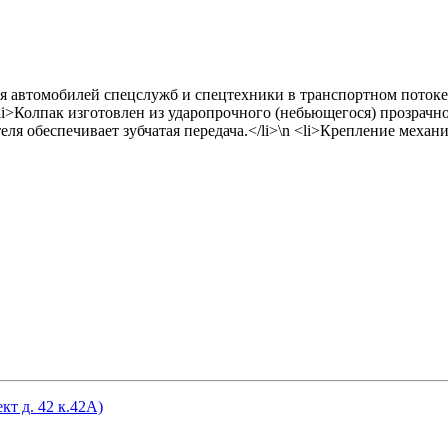
я автомобилей спецслужб и спецтехники в транспортном поток
li>Колпак изготовлен из ударопрочного (небьющегося) прозрачног
ля обеспечивает зубчатая передача.</li>\n <li>Крепление механич
кт д. 42 к.42А)