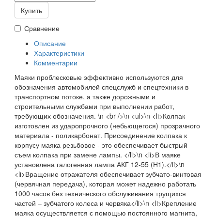
Купить
Сравнение
Описание
Характеристики
Комментарии
Маяки проблесковые эффективно используются для
обозначения автомобилей спецслужб и спецтехники в
транспортном потоке, а также дорожными и
строительными службами при выполнении работ,
требующих обозначения. \n <br />\n <ul>\n <li>Колпак
изготовлен из ударопрочного (небьющегося) прозрачного
материала - поликарбонат. Присоединение колпака к
корпусу маяка резьбовое - это обеспечивает быстрый
съем колпака при замене лампы. </li>\n <li>В маяке
установлена галогенная лампа АКГ 12-55 (Н1).</li>\n
<li>Вращение отражателя обеспечивает зубчато-винтовая
(червячная передача), которая может надежно работать
1000 часов без технического обслуживания трущихся
частей – зубчатого колеса и червяка</li>\n <li>Крепление
маяка осуществляется с помощью постоянного магнита,