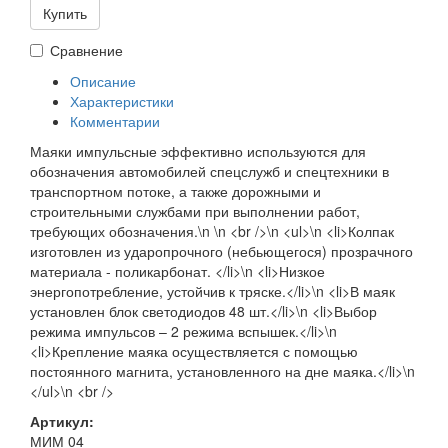
Купить
Сравнение
Описание
Характеристики
Комментарии
Маяки импульсные эффективно используются для
обозначения автомобилей спецслужб и спецтехники в
транспортном потоке, а также дорожными и
строительными службами при выполнении работ,
требующих обозначения.\n \n <br />\n <ul>\n <li>Колпак
изготовлен из ударопрочного (небьющегося) прозрачного
материала - поликарбонат. </li>\n <li>Низкое
энергопотребление, устойчив к тряске.</li>\n <li>В маяк
установлен блок светодиодов 48 шт.</li>\n <li>Выбор
режима импульсов – 2 режима вспышек.</li>\n
<li>Крепление маяка осуществляется с помощью
постоянного магнита, установленного на дне маяка.</li>\n
</ul>\n <br />
Артикул:
МИМ 04