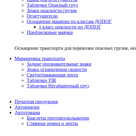
Таблички Опасный груз
Знаки опасности грузов
Огнетушители
Оснащение машины по классам ДОПОГ
1 класс опасности по ДОПОГ
Проблесковые маячки
Оснащение транспорта для перевозки опасных грузов, н
Маркировка транспорта
Задние опознавательные знаки
Знаки ограничения скорости
Светоотражающая лента
Таблички TIR
Таблички Негабаритный груз
Печатная продукция
Автокраски
Автотовары
Браслеты противоскольжения
Стяжныe ремни и ленты