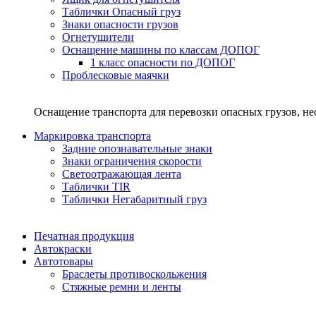
Таблички Опасный груз
Знаки опасности грузов
Огнетушители
Оснащение машины по классам ДОПОГ
1 класс опасности по ДОПОГ
Проблесковые маячки
Оснащение транспорта для перевозки опасных грузов, н
Маркировка транспорта
Задние опознавательные знаки
Знаки ограничения скорости
Светоотражающая лента
Таблички TIR
Таблички Негабаритный груз
Печатная продукция
Автокраски
Автотовары
Браслеты противоскольжения
Стяжныe ремни и ленты