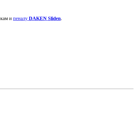
икам и
пеналу
DAKEN Sliden
.