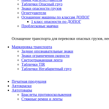
Таблички Опасный груз
Знаки опасности грузов
Огнетушители
Оснащение машины по классам ДОПОГ
1 класс опасности по ДОПОГ
Проблесковые маячки
Оснащение транспорта для перевозки опасных грузов, н
Маркировка транспорта
Задние опознавательные знаки
Знаки ограничения скорости
Светоотражающая лента
Таблички TIR
Таблички Негабаритный груз
Печатная продукция
Автокраски
Автотовары
Браслеты противоскольжения
Стяжныe ремни и ленты