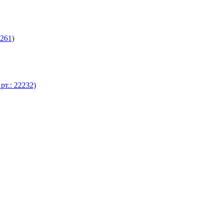
261)
т.: 22232)