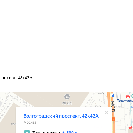
спект, д. 42к42А