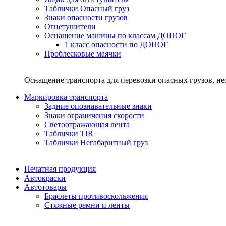
Таблички Опасный груз
Знаки опасности грузов
Огнетушители
Оснащение машины по классам ДОПОГ
1 класс опасности по ДОПОГ
Проблесковые маячки
Оснащение транспорта для перевозки опасных грузов, н
Маркировка транспорта
Задние опознавательные знаки
Знаки ограничения скорости
Светоотражающая лента
Таблички TIR
Таблички Негабаритный груз
Печатная продукция
Автокраски
Автотовары
Браслеты противоскольжения
Стяжныe ремни и ленты