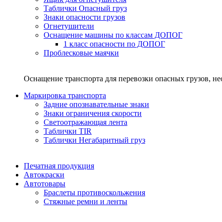
Таблички Опасный груз
Знаки опасности грузов
Огнетушители
Оснащение машины по классам ДОПОГ
1 класс опасности по ДОПОГ
Проблесковые маячки
Оснащение транспорта для перевозки опасных грузов, н
Маркировка транспорта
Задние опознавательные знаки
Знаки ограничения скорости
Светоотражающая лента
Таблички TIR
Таблички Негабаритный груз
Печатная продукция
Автокраски
Автотовары
Браслеты противоскольжения
Стяжныe ремни и ленты